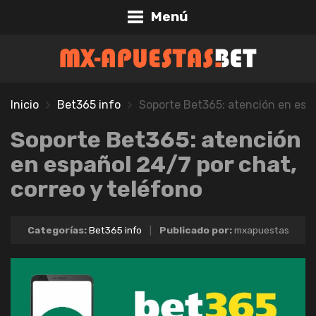
Menú
Inicio
Bet365 info
Soporte Bet365: atención en espa
Soporte Bet365: atención
en español 24/7 por chat,
correo y teléfono
Categorías:
Bet365 info
|
Publicado por:
mxapuestas