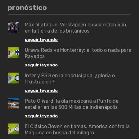
pronóstico
Max al ataque: Verstappen busca redención
en la tierra de los británicos
seguir leyendo
Urawa Reds vs Monterrey: el todo o nada para
Rayados
seguir leyendo
Inter y PSG en la encrucijada: ¿gloria o
frustración?
seguir leyendo
Pato O’Ward: la ola mexicana a Punto de
estallar en las 500 Millas de Indianápolis
seguir leyendo
El Clásico Joven en llamas: América contra la
Máquina en busca del milagro