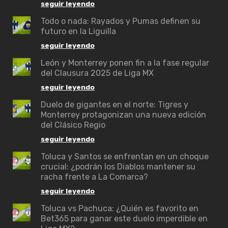
seguir leyendo
Todo o nada: Rayados y Pumas definen su
futuro en la Liguilla
seguir leyendo
León y Monterrey ponen fin a la fase regular
del Clausura 2025 de Liga MX
seguir leyendo
Duelo de gigantes en el norte: Tigres y
Monterrey protagonizan una nueva edición
del Clásico Regio
seguir leyendo
Toluca y Santos se enfrentan en un choque
crucial: ¿podrán los Diablos mantener su
racha frente a La Comarca?
seguir leyendo
Toluca vs Pachuca: ¿Quién es favorito en
Bet365 para ganar este duelo imperdible en