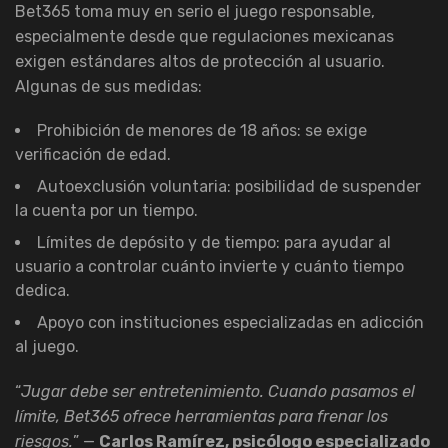
Bet365 toma muy en serio el juego responsable,
especialmente desde que regulaciones mexicanas
exigen estándares altos de protección al usuario.
Algunas de sus medidas:
Prohibición de menores de 18 años: se exige
verificación de edad.
Autoexclusión voluntaria: posibilidad de suspender
la cuenta por un tiempo.
Límites de depósito y de tiempo: para ayudar al
usuario a controlar cuánto invierte y cuánto tiempo
dedica.
Apoyo con instituciones especializadas en adicción
al juego.
“
Jugar debe ser entretenimiento. Cuando pasamos el
límite, Bet365 ofrece herramientas para frenar los
riesgos.
” —
Carlos Ramírez, psicólogo especializado