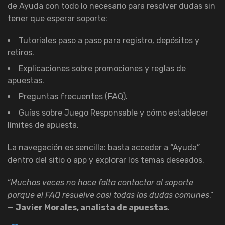
de Ayuda con todo lo necesario para resolver dudas sin
tener que esperar soporte:
Tutoriales paso a paso para registro, depósitos y
retiros.
Explicaciones sobre promociones y reglas de
apuestas.
Preguntas frecuentes (FAQ).
Guías sobre Juego Responsable y cómo establecer
límites de apuesta.
La navegación es sencilla: basta acceder a “Ayuda”
dentro del sitio o app y explorar los temas deseados.
“
Muchas veces no hace falta contactar al soporte
porque el FAQ resuelve casi todas las dudas comunes
.”
—
Javier Morales, analista de apuestas
.