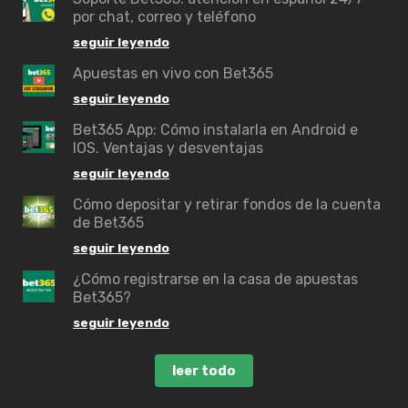
por chat, correo y teléfono
seguir leyendo
Apuestas en vivo con Bet365
seguir leyendo
Bet365 App: Cómo instalarla en Android e
IOS. Ventajas y desventajas
seguir leyendo
Cómo depositar y retirar fondos de la cuenta
de Bet365
seguir leyendo
¿Cómo registrarse en la casa de apuestas
Bet365?
seguir leyendo
leer todo