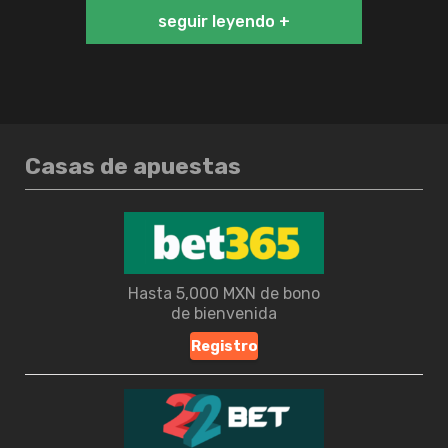
seguir leyendo +
Casas de apuestas
Hasta 5,000 MXN de bono
de bienvenida
Registro