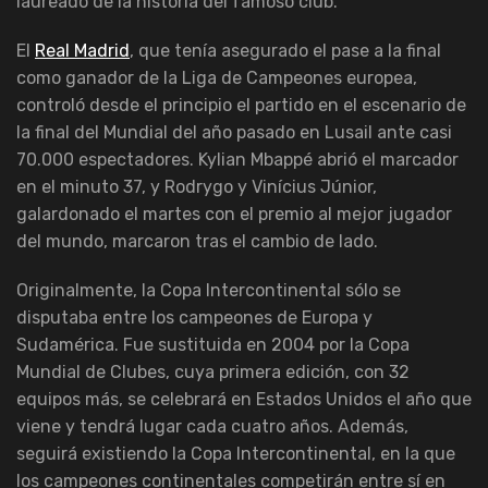
laureado de la historia del famoso club.
El
Real Madrid
, que tenía asegurado el pase a la final
como ganador de la Liga de Campeones europea,
controló desde el principio el partido en el escenario de
la final del Mundial del año pasado en Lusail ante casi
70.000 espectadores. Kylian Mbappé abrió el marcador
en el minuto 37, y Rodrygo y Vinícius Júnior,
galardonado el martes con el premio al mejor jugador
del mundo, marcaron tras el cambio de lado.
Originalmente, la Copa Intercontinental sólo se
disputaba entre los campeones de Europa y
Sudamérica. Fue sustituida en 2004 por la Copa
Mundial de Clubes, cuya primera edición, con 32
equipos más, se celebrará en Estados Unidos el año que
viene y tendrá lugar cada cuatro años. Además,
seguirá existiendo la Copa Intercontinental, en la que
los campeones continentales competirán entre sí en