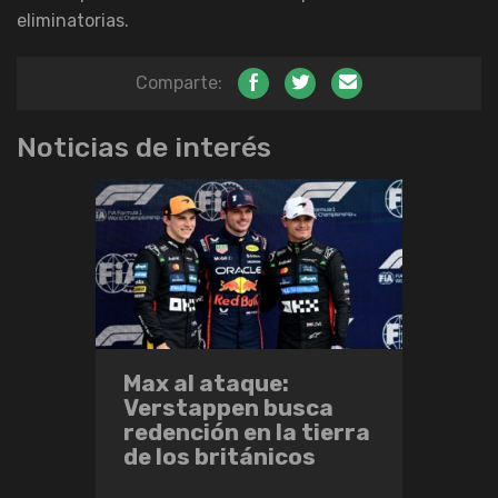
eliminatorias.
Comparte:
Noticias de interés
Max al ataque:
Verstappen busca
redención en la tierra
de los británicos