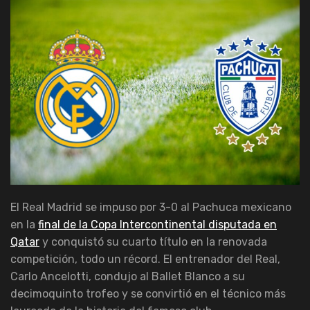
El Real Madrid se impuso por 3-0 al Pachuca mexicano
en la
final de la Copa Intercontinental disputada en
Qatar
y conquistó su cuarto título en la renovada
competición, todo un récord. El entrenador del Real,
Carlo Ancelotti, condujo al Ballet Blanco a su
decimoquinto trofeo y se convirtió en el técnico más