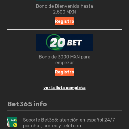
Bono de Bienvenida hasta
2,500 MXN
Registro
Bono de 3000 MXN para
empezar
Registro
ver la lista completa
Bet365 info
Soporte Bet365: atención en español 24/7
por chat, correo y teléfono